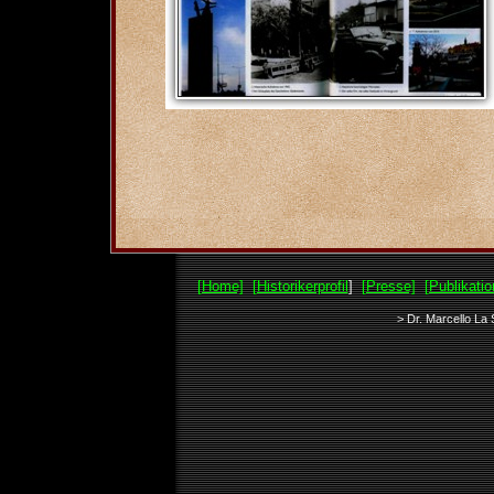
[Home]
[Historikerprofil
]
[Presse]
[Publikatio
> Dr. Marcello La