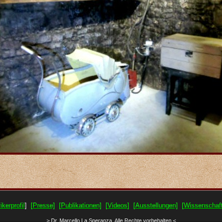
ikerprofil
]
[Presse]
[Publikationen]
[Videos
]
[Ausstellungen]
[Wissenschaft
> Dr. Marcello La Speranza. Alle Rechte vorbehalten.<