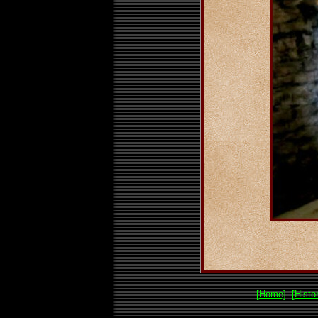
[Home]
[Histor