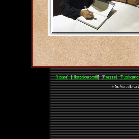
[Home]
[Historikerprofil
]
[Presse]
[Publikatio
> Dr. Marcello La