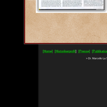
[Home]
[Historikerprofil
]
[Presse]
[Publikatio
> Dr. Marcello La