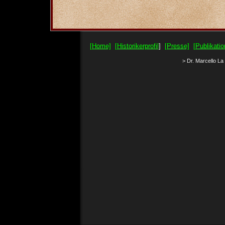
[Home]
[Historikerprofil
]
[Presse]
[Publikatio
> Dr. Marcello La